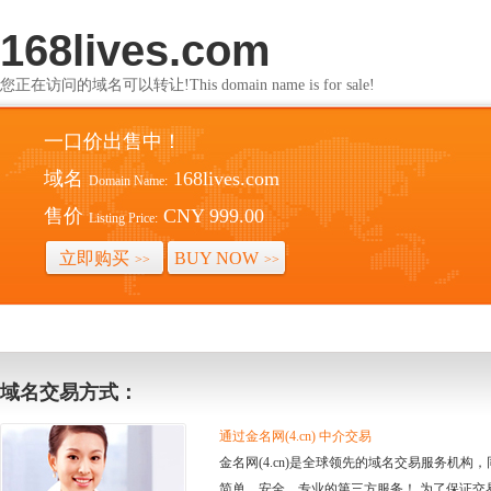
168lives.com
您正在访问的域名可以转让!This domain name is for sale!
一口价出售中！
域名
168lives.com
Domain Name:
售价
CNY 999.00
Listing Price:
立即购买
BUY NOW
>>
>>
域名交易方式：
通过金名网(4.cn) 中介交易
金名网(4.cn)是全球领先的域名交易服务机
简单、安全、专业的第三方服务！ 为了保证交