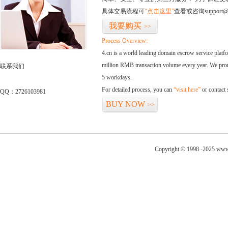
具体交易流程可
“点击这里”
查看或咨询support@
我要购买
>>
Process Overview:
4.cn is a world leading domain escrow service plat
million RMB transaction volume every year. We promi
联系我们
5 workdays.
For detailed process, you can
“visit here”
or contact
QQ：2726103981
BUY NOW
>>
Copyright © 1998 -2025 www.